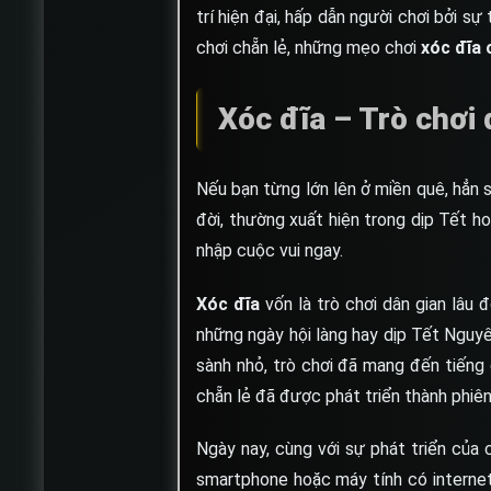
trí hiện đại, hấp dẫn người chơi bởi sự
chơi chẵn lẻ, những mẹo chơi
xóc đĩa 
Xóc đĩa – Trò chơi 
Nếu bạn từng lớn lên ở miền quê, hẳn s
đời, thường xuất hiện trong dịp Tết ho
nhập cuộc vui ngay.
Xóc đĩa
vốn là trò chơi dân gian lâu 
những ngày hội làng hay dịp Tết Nguyên
sành nhỏ, trò chơi đã mang đến tiếng 
chẵn lẻ đã được phát triển thành phiên
Ngày nay, cùng với sự phát triển của
smartphone hoặc máy tính có internet,