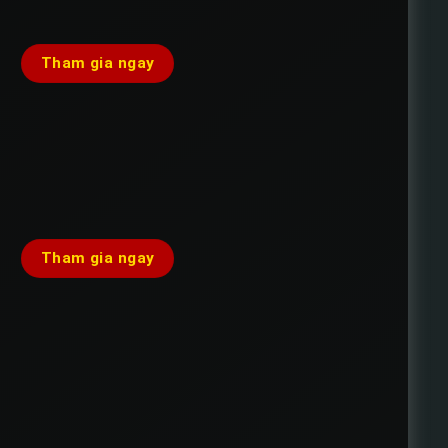
Tham gia ngay
Tham gia ngay