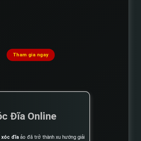
Tham gia ngay
c Đĩa Online
,
xóc đĩa
ảo đã trở thành xu hướng giải