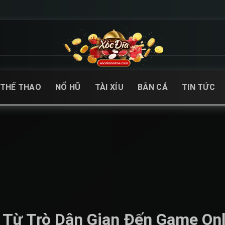
THỂ THAO
NỔ HŨ
TÀI XỈU
BẮN CÁ
TIN TỨC
– Từ Trò Dân Gian Đến Game On