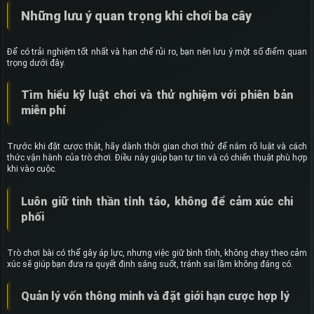
Những lưu ý quan trọng khi chơi ba cây
Để có trải nghiệm tốt nhất và hạn chế rủi ro, bạn nên lưu ý một số điểm quan
trọng dưới đây.
Tìm hiểu kỹ luật chơi và thử nghiệm với phiên bản
miễn phí
Trước khi đặt cược thật, hãy dành thời gian chơi thử để nắm rõ luật và cách
thức vận hành của trò chơi. Điều này giúp bạn tự tin và có chiến thuật phù hợp
khi vào cuộc.
Luôn giữ tinh thần tỉnh táo, không để cảm xúc chi
phối
Trò chơi bài có thể gây áp lực, nhưng việc giữ bình tĩnh, không chạy theo cảm
xúc sẽ giúp bạn đưa ra quyết định sáng suốt, tránh sai lầm không đáng có.
Quản lý vốn thông minh và đặt giới hạn cược hợp lý