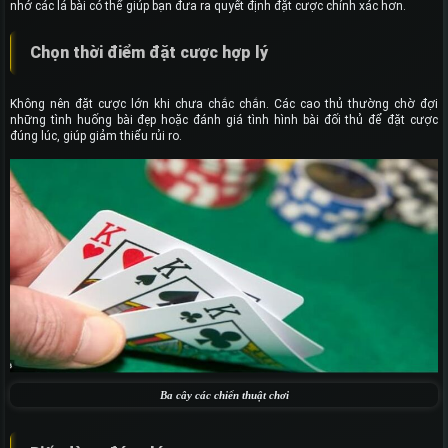
nhớ các lá bài có thể giúp bạn đưa ra quyết định đặt cược chính xác hơn.
Chọn thời điểm đặt cược hợp lý
Không nên đặt cược lớn khi chưa chắc chắn. Các cao thủ thường chờ đợi
những tình huống bài đẹp hoặc đánh giá tình hình bài đối thủ để đặt cược
đúng lúc, giúp giảm thiểu rủi ro.
Ba cây các chiến thuật chơi