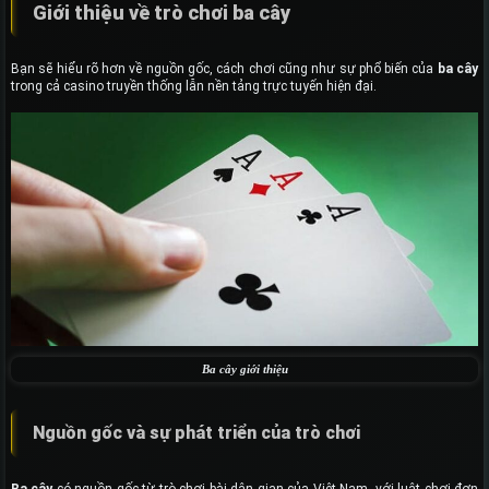
Giới thiệu về trò chơi ba cây
Bạn sẽ hiểu rõ hơn về nguồn gốc, cách chơi cũng như sự phổ biến của
ba cây
trong cả casino truyền thống lẫn nền tảng trực tuyến hiện đại.
Ba cây giới thiệu
Nguồn gốc và sự phát triển của trò chơi