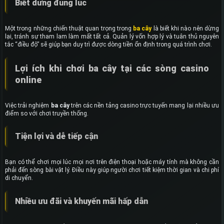
Biết dừng đúng lúc
Một trong những chiến thuật quan trọng trong
ba cây
là biết khi nào nên dừng
lại, tránh sự tham lam làm mất tất cả. Quản lý vốn hợp lý và tuân thủ nguyên
tắc “điều độ” sẽ giúp bạn duy trì được dòng tiền ổn định trong quá trình chơi.
Lợi ích khi chơi ba cây tại các sòng casino
online
Việc trải nghiệm
ba cây
trên các nền tảng casino trực tuyến mang lại nhiều ưu
điểm so với chơi truyền thống.
Tiện lợi và dễ tiếp cận
Bạn có thể chơi mọi lúc mọi nơi trên điện thoại hoặc máy tính mà không cần
phải đến sòng bài vật lý. Điều này giúp người chơi tiết kiệm thời gian và chi phí
di chuyển.
Nhiều ưu đãi và khuyến mãi hấp dẫn