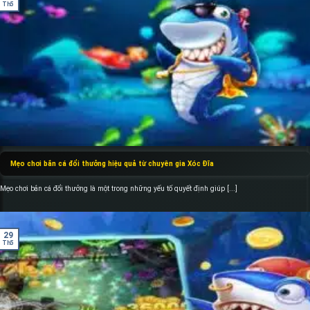
Th5
Mẹo chơi bắn cá đổi thưởng hiệu quả từ chuyên gia Xóc Đĩa
Mẹo chơi bắn cá đổi thưởng là một trong những yếu tố quyết định giúp [...]
29
Th5