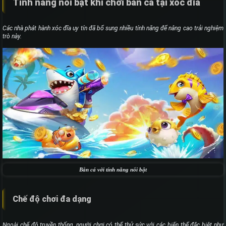
Tính năng nổi bật khi chơi bắn cá tại xóc đĩa
Các nhà phát hành xóc đĩa uy tín đã bổ sung nhiều tính năng để nâng cao trải nghiệm
trò này.
Bắn cá với tính năng nổi bật
Chế độ chơi đa dạng
Ngoài chế độ truyền thống, người chơi có thể thử sức với các biến thể đặc biệt như