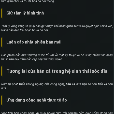
thời gian chơi và tối đa hóa cơ hội thắng.
Giữ tâm lý bình tĩnh
Tâm lý vững vàng sẽ giúp bạn giữ được khả năng quan sát và ra quyết định chính xác,
tránh bắn dàn trải hoặc bỏ lỡ cơ hội.
Luôn cập nhật phiên bản mới
Các phiên bản mới thường được tối ưu về mặt kỹ thuật và bổ sung nhiều tính năng
thú vị nên hãy đảm bảo cập nhật thường xuyên.
Tương lai của bắn cá trong hệ sinh thái xóc đĩa
Nhờ sự phát triển không ngừng của công nghệ,
bắn cá
hứa hẹn sẽ còn tiến xa hơn
nữa.
Ứng dụng công nghệ thực tế ảo
Việc tích hợp công nghệ VR giúp người chơi trải nghiệm cảm giác sống động như