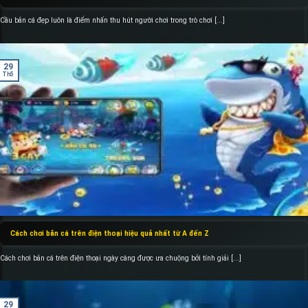
Cầu bắn cá đẹp luôn là điểm nhấn thu hút người chơi trong trò chơi [...]
29
Th5
Cách chơi bắn cá trên điện thoại hiệu quả nhất từ A đến Z
Cách chơi bắn cá trên điện thoại ngày càng được ưa chuộng bởi tính giải [...]
29