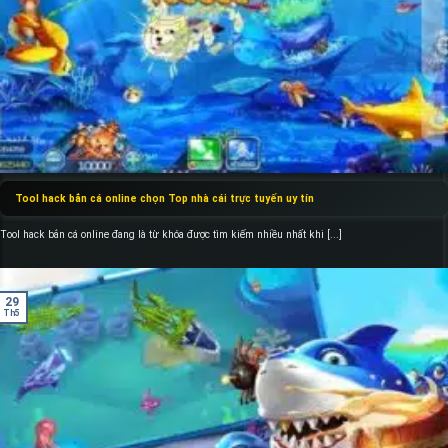
Tool hack bắn cá online chọn Top nhà cái trực tuyến uy tín
Tool hack bắn cá online đang là từ khóa được tìm kiếm nhiều nhất khi [...]
29
Th5