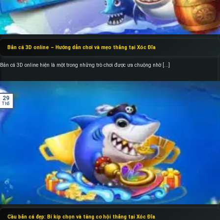
Bắn cá 3D online – Hướng dẫn chơi và mẹo thắng tại Xóc Đĩa
Bắn cá 3D online hiện là một trong những trò chơi được ưa chuộng nhờ [...]
29
Th5
Cầu bắn cá đẹp: Bí kíp chọn và tăng cơ hội thắng tại Xóc Đĩa