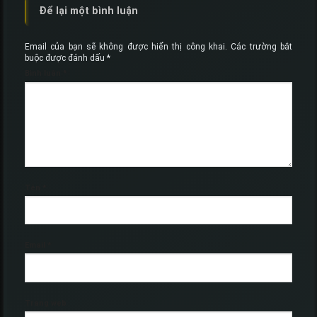
Để lại một bình luận
Email của bạn sẽ không được hiển thị công khai.
Các trường bắt
buộc được đánh dấu
*
Bình luận
*
Tên
*
Email
*
Trang web