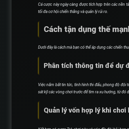
Cá cược này ngày càng được tích hợp trên các nền tản
tối đa cơ hội chiến thắng và quản lý rủi ro.
Cách tận dụng thế mạnh
Dưới đây là cách mà bạn có thể áp dụng các chiến thuậ
Phân tích thông tin để dự 
Việc nắm bắt tin tức, tình hình thi đấu, phong độ độ
sát kỹ các vòng chơi trước để tìm ra xu hướng, từ đó 
Quản lý vốn hợp lý khi chơi