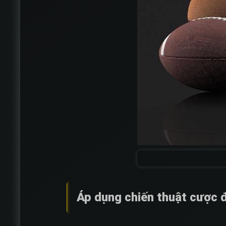
Áp dụng chiến thuật cược 