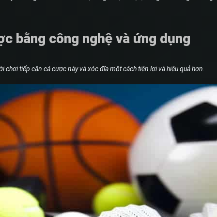
ược bằng công nghệ và ứng dụng
i chơi tiếp cận cá cược này và xóc đĩa một cách tiện lợi và hiệu quả hơn.