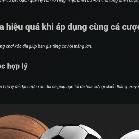
phải có kế hoạch quản lý vốn rõ ràng. Việc phân bổ vốn cho từng phần cược gi
ĩa hiệu quả khi áp dụng cùng cá cượ
ng chơi xóc đĩa giúp bạn gia tăng cơ hội thắng lớn.
c hợp lý
ểm hợp lý để đặt cược xóc đĩa sẽ giúp bạn tối đa hóa cơ hội chiến thắng. Hãy 