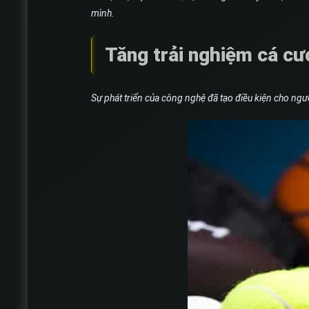
mình.
Tăng trải nghiệm cá c
Sự phát triển của công nghệ đã tạo điều kiện cho ngườ