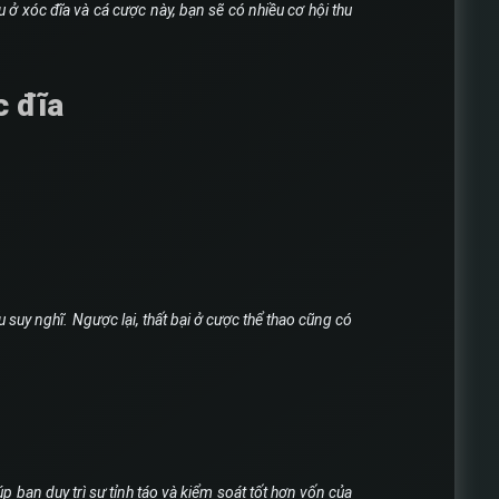
ở xóc đĩa và cá cược này, bạn sẽ có nhiều cơ hội thu
c đĩa
 suy nghĩ. Ngược lại, thất bại ở cược thể thao cũng có
úp bạn duy trì sự tỉnh táo và kiểm soát tốt hơn vốn của