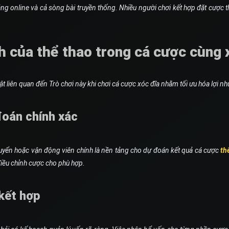
g online và cả sòng bài truyền thống. Nhiều người chơi kết hợp đặt cược t
 của thể thao trong cá cược cùng 
t liên quan đến Trò chơi này khi chơi cá cược xóc đĩa nhằm tối ưu hóa lợi nh
đoán chính xác
i tuyển hoặc vận động viên chính là nền tảng cho dự đoán kết quả cá cược
th
điều chỉnh cược cho phù hợp.
 kết hợp