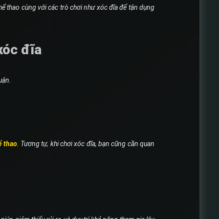
hể thao cùng với các trò chơi như xóc đĩa để tận dụng
xóc đĩa
uận.
ể thao
. Tương tự, khi chơi xóc đĩa, bạn cũng cần quan