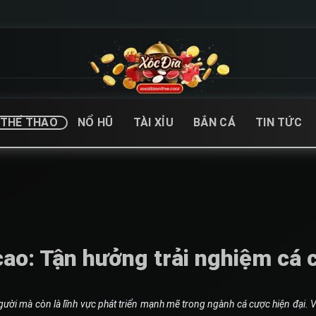
THỂ THAO
NỔ HŨ
TÀI XỈU
BẮN CÁ
TIN TỨC
ao: Tận hưởng trải nghiệm cá 
ười mà còn là lĩnh vực phát triển mạnh mẽ trong ngành cá cược hiện đại. Vi