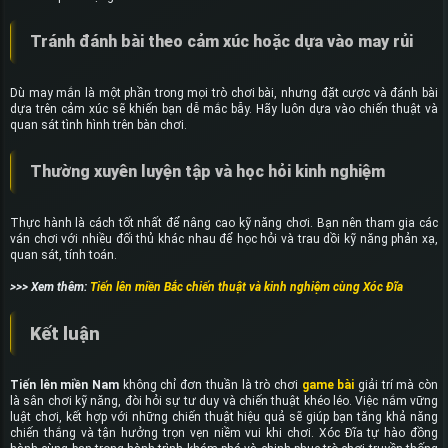
Tránh đánh bài theo cảm xúc hoặc dựa vào may rủi
Dù may mắn là một phần trong mọi trò chơi bài, nhưng đặt cược và đánh bài
dựa trên cảm xúc sẽ khiến bạn dễ mắc bẫy. Hãy luôn dựa vào chiến thuật và
quan sát tình hình trên bàn chơi.
Thường xuyên luyện tập và học hỏi kinh nghiệm
Thực hành là cách tốt nhất để nâng cao kỹ năng chơi. Bạn nên tham gia các
ván chơi với nhiều đối thủ khác nhau để học hỏi và trau dồi kỹ năng phản xạ,
quan sát, tính toán.
>>> Xem thêm:
Tiến lên miền Bắc chiến thuật và kinh nghiệm cùng Xóc Đĩa
Kết luận
Tiến lên miền Nam
không chỉ đơn thuần là trò chơi
game bài
giải trí mà còn
là sân chơi kỹ năng, đòi hỏi sự tư duy và chiến thuật khéo léo. Việc nắm vững
luật chơi, kết hợp với những chiến thuật hiệu quả sẽ giúp bạn tăng khả năng
chiến thắng và tận hưởng trọn vẹn niềm vui khi chơi. Xóc Đĩa tự hào đồng