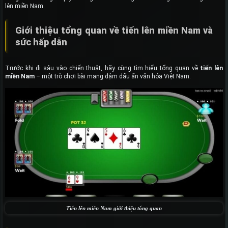
lên miền Nam.
Giới thiệu tổng quan về tiến lên miền Nam và
sức hấp dẫn
Trước khi đi sâu vào chiến thuật, hãy cùng tìm hiểu tổng quan về
tiến lên
miền Nam
– một trò chơi bài mang đậm dấu ấn văn hóa Việt Nam.
Tiến lên miền Nam giới thiệu tổng quan