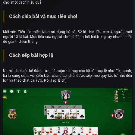
chơi một cách hiệu quả.
Cách chia bài và mục tiêu chơi
Mỗi ván Tiến lên miền Nam sử dụng bộ bài 52 lá chia đều cho 4 người, mỗi
người 13 lá bài. Mục tiêu của người chơi là đánh hết bài trong tay nhanh nhất
để giành chiến thắng.
Cách xếp bài hợp lệ
Người chơi có thể đánh từng lá hoặc kết hợp các bộ bài hợp lệ như đôi, sảnh,
ba lá cùng số,… với điều kiện các lá bài phải được xếp theo quy tắc từ nhỏ đến
lớn và theo chất bài (Cơ, Rô, Tép, Bích).