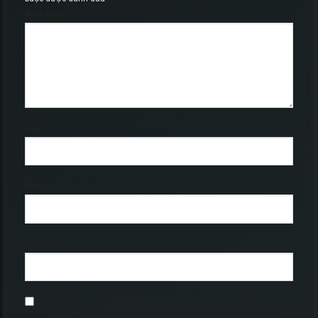
Bình luận
*
Tên
*
Email
*
Trang web
Lưu tên của tôi, email, và trang web trong trình duyệt này cho