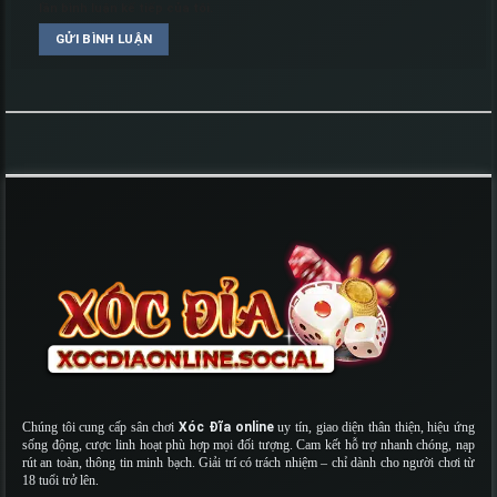
lần bình luận kế tiếp của tôi.
Chúng tôi cung cấp sân chơi
Xóc Đĩa online
uy tín, giao diện thân thiện, hiệu ứng
sống động, cược linh hoạt phù hợp mọi đối tượng. Cam kết hỗ trợ nhanh chóng, nạp
rút an toàn, thông tin minh bạch. Giải trí có trách nhiệm – chỉ dành cho người chơi từ
18 tuổi trở lên.