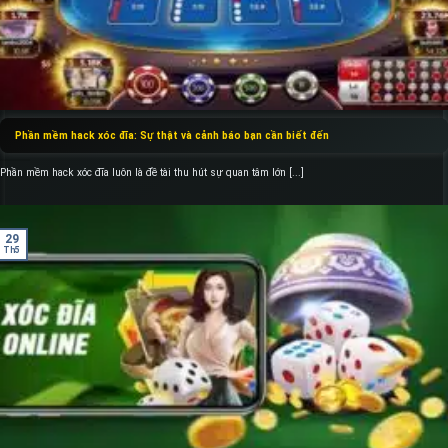
Phần mềm hack xóc đĩa: Sự thật và cảnh báo bạn cần biết đến
Phần mềm hack xóc đĩa luôn là đề tài thu hút sự quan tâm lớn [...]
29
Th5