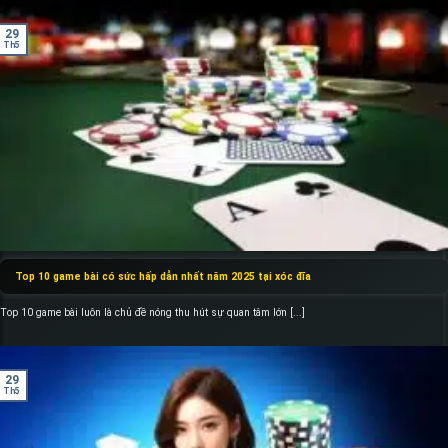
29
Th5
Top 10 game bài có sức hấp dẫn nhất năm 2025 tại xóc đĩa
Top 10 game bài luôn là chủ đề nóng thu hút sự quan tâm lớn [...]
29
Th5