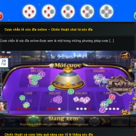
Cược chẵn lẻ sóc đĩa online – Chiến thuật chơi từ xóc đĩa
Cược chẵn lẻ sóc đĩa online được xem là một trong những phương pháp cược [...]
29
Th5
Chiến thuật cá cược hiệu quả nâng cao tỷ lệ thắng xóc đĩa