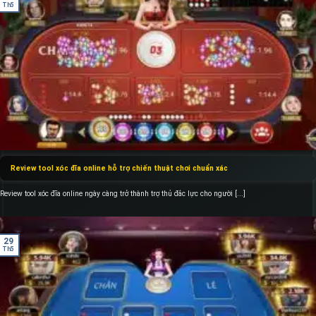
Th5
Review tool xóc đĩa online hỗ trợ chiến thuật chơi chuẩn xác
Review tool xóc đĩa online ngày càng trở thành trợ thủ đắc lực cho người [...]
29
Th5