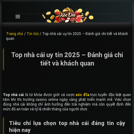
Chuyển
đến
nội
dung
Trang chủ
/
Tin tức
/
Top nhà cái uy tín 2025 – Đánh giá chi tiết và khách
quan
Top nhà cái uy tín 2025 – Đánh giá chi
tiết và khách quan
Top nhà cái
là từ khóa được giới cá cược
xóc đĩa
trực tuyến đặc biệt quan
tâm khi thị trường casino online ngày càng phát triển mạnh mẽ. Việc chọn
đúng nhà cái không chỉ ảnh hưởng đến trải nghiệm mà còn quyết định đến
mức độ an toàn và tỷ lệ chiến thắng của người chơi.
Tiêu chí lựa chọn top nhà cái đáng tin cậy
hiện nay