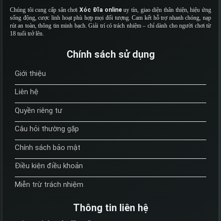
Chúng tôi cung cấp sân chơi
Xóc Đĩa online
uy tín, giao diện thân thiện, hiệu ứng
sống động, cược linh hoạt phù hợp mọi đối tượng. Cam kết hỗ trợ nhanh chóng, nạp
rút an toàn, thông tin minh bạch. Giải trí có trách nhiệm – chỉ dành cho người chơi từ
18 tuổi trở lên.
Chính sách sử dụng
Giới thiệu
Liên hệ
Quyền riêng tư
Câu hỏi thường gặp
Chính sách bảo mật
Điều kiện điều khoản
Miễn trừ trách nhiệm
Thông tin liên hệ