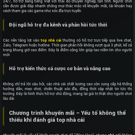
24/7, hỗ trợ bằng tiếng Việt với thái độ chuyên nghiệp, tận tình. Người chơi
cần được giải đáp nhanh chóng mọi thắc mắc về khuyến mãi, tài khoản hay
cách tham gia các game như xóc đĩa trực tuyến.
Đội ngũ hỗ trợ đa kênh và phản hồi tức thời
Các nền tảng lọt vào
top nhà cái
thường có hỗ trợ trực tiếp qua live chat,
Zalo, Telegram hoặc hotline. Thời gian phản hồi không vượt quá 3 phút, kể cả
trong khung giờ cao điểm. Đây là điểm cộng lớn giúp tạo niềm tin cho người
mới.
Hỗ trợ kiến thức cá cược cơ bản và nâng cao
Không chỉ trả lời câu hỏi, các nhà cái chất lượng cao còn cung cấp hệ thống
hướng dẫn, mẹo chơi, chiến thuật xóc đĩa, đồng thời cập nhật tin tức thị
trường. Đây là hình thức hỗ trợ chủ động, mang lại giá trị thật cho người chơi
lâu dài.
Chương trình khuyến mãi – Yếu tố không thể
thiếu khi đánh giá top nhà cái