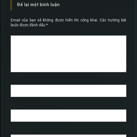
Để lại một bình luận
Email của bạn sẽ không được hiển thị công khai.
Các trường bắt
buộc được đánh dấu
*
Bình luận
*
Tên
*
Email
*
Trang web