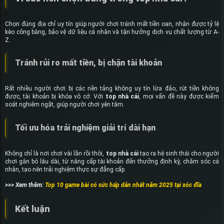
Chọn đúng địa chỉ uy tín giúp người chơi tránh mất tiền oan, nhận được tỷ lệ
kèo công bằng, bảo vệ dữ liệu cá nhân và tận hưởng dịch vụ chất lượng từ A-
Z.
Tránh rủi ro mất tiền, bị chặn tài khoản
Rất nhiều người chơi bị các nền tảng không uy tín lừa đảo, rút tiền không
được, tài khoản bị khóa vô cớ. Với
top nhà cái
, mọi vấn đề này được kiểm
soát nghiêm ngặt, giúp người chơi yên tâm.
Tối ưu hóa trải nghiệm giải trí dài hạn
Không chỉ là nơi chơi vài lần rồi thôi,
top nhà cái
tạo ra hệ sinh thái cho người
chơi gắn bó lâu dài, từ nâng cấp tài khoản đến thưởng định kỳ, chăm sóc cá
nhân, tạo nên trải nghiệm thực sự đẳng cấp.
>>> Xem thêm:
Top 10 game bài có sức hấp dẫn nhất năm 2025 tại xóc đĩa
Kết luận