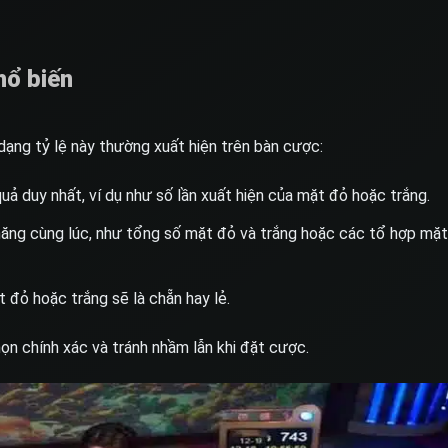
hổ biến
 dạng tỷ lệ này thường xuất hiện trên bàn cược:
uả duy nhất, ví dụ như số lần xuất hiện của mặt đỏ hoặc trắng.
năng cùng lúc, như tổng số mặt đỏ và trắng hoặc các tổ hợp mặt
 đỏ hoặc trắng sẽ là chẵn hay lẻ.
ọn chính xác và tránh nhầm lẫn khi đặt cược.