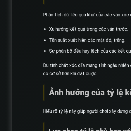
Phân tích dữ liệu quá khứ của các ván xóc 
Xu hướng kết quả trong các ván trước.
Tần suất xuất hiện các mặt đỏ, trắng.
Sự phân bố đều hay lệch của các kết qu
Dù tính chất xóc đĩa mang tính ngẫu nhiên c
có cơ sở hơn khi đặt cược.
Ảnh hưởng của tỷ lệ k
Hiểu rõ tỷ lệ này giúp người chơi xây dựng 