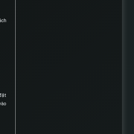
ách
đặt
vào