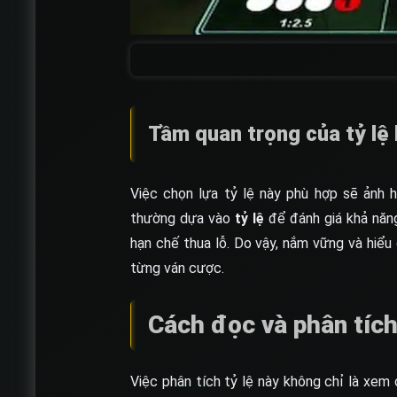
Tầm quan trọng của tỷ lệ
Việc chọn lựa tỷ lệ này phù hợp sẽ ảnh 
thường dựa vào
tỷ lệ
để đánh giá khả năn
hạn chế thua lỗ. Do vậy, nắm vững và hiểu
từng ván cược.
Cách đọc và phân tích 
Việc phân tích tỷ lệ này không chỉ là xem