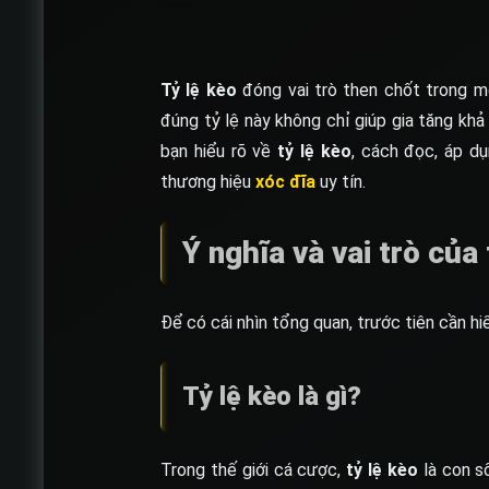
Tỷ lệ kèo
đóng vai trò then chốt trong mọ
đúng tỷ lệ này không chỉ giúp gia tăng khả 
bạn hiểu rõ về
tỷ lệ kèo
, cách đọc, áp d
thương hiệu
xóc đĩa
uy tín.
Ý nghĩa và vai trò của
Để có cái nhìn tổng quan, trước tiên cần h
Tỷ lệ kèo là gì?
Trong thế giới cá cược,
tỷ lệ kèo
là con s