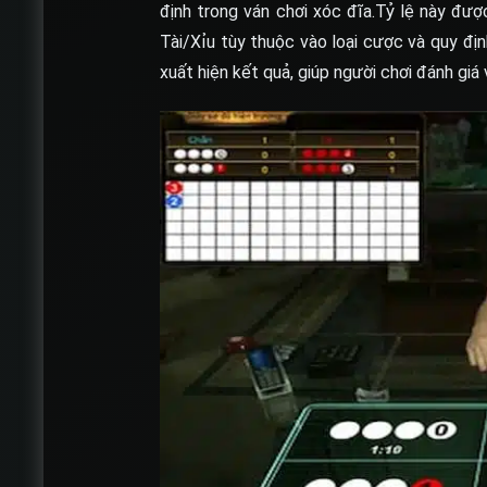
định trong ván chơi xóc đĩa.Tỷ lệ này đượ
Tài/Xỉu tùy thuộc vào loại cược và quy đị
xuất hiện kết quả, giúp người chơi đánh giá 